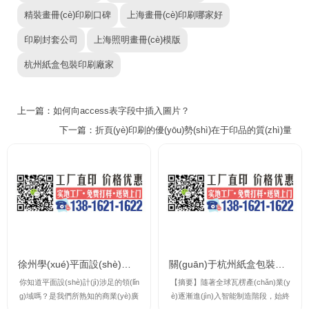
精裝畫冊(cè)印刷口碑
上海畫冊(cè)印刷哪家好
印刷封套公司
上海照明畫冊(cè)模版
杭州紙盒包裝印刷廠家
上一篇：
如何向access表字段中插入圖片？
下一篇：
折頁(yè)印刷的優(yōu)勢(shì)在于印品的質(zhì)量
徐州學(xué)平面設(shè)計(jì)培訓(xùn)海報(bào)設(shè)計(jì)折頁(yè)設(shè)計(jì)
關(guān)于杭州紙盒包裝印刷廠家的信息
你知道平面設(shè)計(jì)涉足的領(lǐn
【摘要】隨著全球瓦楞產(chǎn)業(y
g)域嗎？是我們所熟知的商業(yè)廣
è)逐漸進(jìn)入智能制造階段，始終