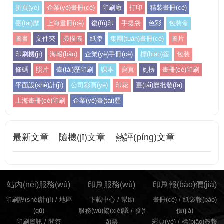
折頁(yè)
企業(yè)畫冊(cè)
印刷廠
打印
精裝畫冊(cè)
臺(tái)歷
上海畫冊(cè)
復(fù)印
手提袋
色彩
包裝盒
圖書
文件夾
掃描儀
紙漿
集團(tuán)畫冊(cè)
圖片
印刷機(jī)
海報(bào)
企業(yè)手冊(cè)
標(biāo)簽
包裝
條碼
照片
臺(tái)歷印刷
課本
寫真
瓦楞
畫冊(cè)印刷
平面設(shè)計(jì)
公司彩頁(yè)
印花
臺(tái)歷批發(fā)
上海畫冊(cè)印刷
企業(yè)臺(tái)歷
最新文章
隨機(jī)文章
熱評(píng)文章
站內(nèi)服務(wù)
印刷服務(wù)
印刷報(bào)價(jià)
印刷設(shè)計(jì)
/
地區
下載中心 /
幫助
畫冊(cè)
/
紙袋報(bào)
(qū)
服務(wù)協(xié)議
/
發(f
價(jià)
印刷資訊
/
問答
ā)票
彩頁(yè)
/
標(biāo)簽報