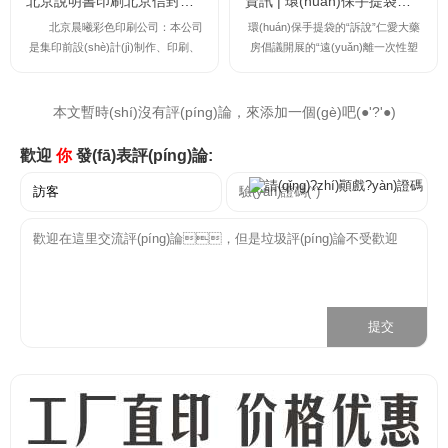
北京說明書印刷北京信封印刷北京筆記本印刷北京手提袋印刷北京宣傳單印刷北京無碳復(fù)寫印刷 18210
資訊 | 環(huán)保手提袋的“訴說”
北京晨曦彩色印刷公司：本公司
環(huán)保手提袋的“訴說”仁愛大藥
是集印前設(shè)計(jì)制作、印刷、
房倡議開展的“遠(yuǎn)離一次性塑
后期加工一體的印刷公司，執(zhí)著
料制成品，使用天然無污染環(huán)
追求精彩印品,致力發(fā)展文化事業
保手提袋”活動(dòng)，已經(jīng)贏
(yè)的綜合性現(xiàn)代化 公
得了越來越多的理解與認(rèn)可。
本文暫時(shí)沒有評(píng)論，來添加一個(gè)吧(●'?'●)
司。我公司現(xiàn)已擁有先進(jìn)
一時(shí)間，在原平市的街道與鄉(x
的印刷設(shè)備及專業(yè)技術(sh
iāng)村、社區(qū)和機(jī)關(guān)、
歡迎
你
發(fā)表評(píng)論:
ù)管理人才和高、中級(jí)技術(shù)
學(xué)校及廠礦，這個(gè)小小的
人員。公司從策劃創(chuàng)意:從
環(huán)保手提袋，逐漸成為了老百
事各種印刷服務(wù)的...
姓常常掛在口頭上的熱...