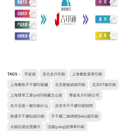
TAGS：
手提袋
淮北名片印刷
上海餐飲菜單印刷
上海餐飲不干膠印刷廠
北京硬板紙箱印刷
北京KT板印刷
上海煙草工業(yè)印刷廠怎么樣
專版名片印刷公司
名片后面一般印刷什么
吉安市不干膠印刷招聘
南通不干膠貼紙印刷
不干膠二維碼標(biāo)簽印刷
火鍋店易拉寶圖片
沈陽(yáng)宣傳單印刷