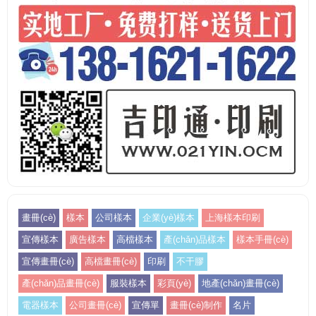
畫冊(cè)
樣本
公司樣本
企業(yè)樣本
上海樣本印刷
宣傳樣本
廣告樣本
高檔樣本
產(chǎn)品樣本
樣本手冊(cè)
宣傳畫冊(cè)
高檔畫冊(cè)
印刷
不干膠
產(chǎn)品畫冊(cè)
服裝樣本
彩頁(yè)
地產(chǎn)畫冊(cè)
電器樣本
公司畫冊(cè)
宣傳單
畫冊(cè)制作
名片