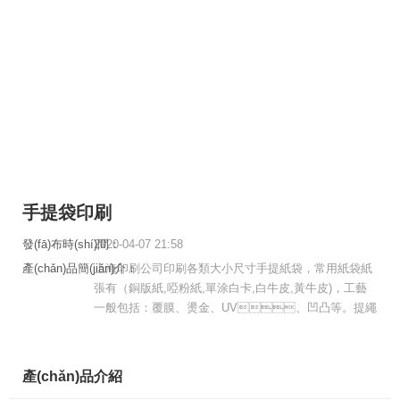
手提袋印刷
發(fā)布時(shí)間：
2020-04-07 21:58
產(chǎn)品簡(jiǎn)介：
上海印刷公司印刷各類大小尺寸手提紙袋，常用紙袋紙
張有（銅版紙,啞粉紙,單涂白卡,白牛皮,黃牛皮)，工藝
一般包括：覆膜、燙金、UV、凹凸等。提繩
通常會(huì)用尼龍繩、棉繩、精品繩。打空位置還分需
要鉚釘或不需要更多要求與報(bào)價(jià)請(qǐng)與我們
聯(lián)系。
產(chǎn)品介紹