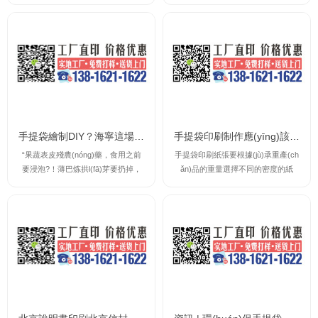
告設(shè)計(jì)、包裝設(shè)計(jì)、
走在行業(yè)前沿的華印正是看到這
書籍裝幀、交互界面設(shè)計(j
種行業(yè)發(fā)展趨勢(shì)，率先
ì)？？這僅僅是期中的一部分，作為
從包裝用戶的角度，提出“十八大紙
就業(yè)率廣闊的行業(yè)，平面設
箱產(chǎn)業(yè)智能制造解決方
(shè)計(jì)無處不在，影視制作、服
案”，倡導(dǎo)中國(guó)瓦楞包裝行
裝設(shè)計(jì)、布景設(shè)計(jì)、
業(yè)在智能制造基礎(chǔ)上向?q
室內(nèi)外裝潢……都離不開平面設
ū)I(yè)化方向發(fā)展。華印中國(g
(shè)計(jì)，他不只是一個(gè)獨(d
uó)瓦楞產(chǎn)業(yè)智能制造高
ú)立的學(xué)科，...
峰論...
手提袋繪制DIY？海寧這場(chǎng)活動(dòng)有趣又實(shí)用
手提袋印刷制作應(yīng)該怎么選擇材質(zhì)？
“果蔬表皮殘農(nóng)藥，食用之前
手提袋印刷紙張要根據(jù)承重產(ch
要浸泡?！薄巴炼拱l(fā)芽要扔掉，
ǎn)品的重量選擇不同的密度的紙
扁豆不熟再炒炒。”近日一場(chǎng)
張，我們平常用的最多就是白卡紙手
別開生面的食品安全宣傳周親子活動
提紙袋，承重能力強(qiáng)，色彩表
(dòng)在市圖書館舉行20多組親子家
現(xiàn)力好，鹿小印工廠一般常見
庭一起分享了對(duì)食品安全的理解
有2*0克白卡紙袋，*00克白卡紙袋，
動(dòng)手檢測(cè)咸菜中的亞硝酸
牛皮紙紙袋。如手提袋印刷制作的尺
鹽是否超標(biāo)一起繪制手提袋給
寸較大時(shí)，手提紙袋印刷尺寸越
海寧食...
大，...