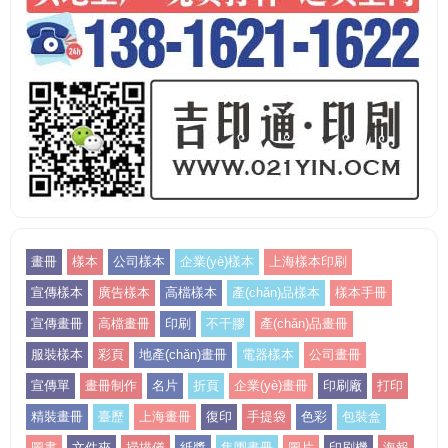
畫冊
樣本
公司樣本
企業(yè)樣本
上海樣本印刷
宣傳樣本
廣告樣本
高檔樣本
產(chǎn)品樣本
樣本手冊
宣傳畫冊
高檔畫冊
印刷
不干膠
產(chǎn)品畫冊
服裝樣本
彩頁
地產(chǎn)畫冊
電器樣本
公司畫冊
宣傳單
畫冊制作
名片
折頁
企業(yè)畫冊
印刷廠
打印
精裝畫冊
臺歷
上海畫冊
復印
手提袋
色彩
包裝盒
圖書
文件夾
掃描儀
紙漿
集團畫冊
圖片
印刷機
海報