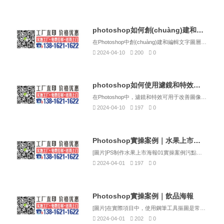
photoshop如何創(chuàng)建和編輯文字圖層？
在Photoshop中創(chuàng)建和編輯文字圖層的步驟如下:1.創(chuàng)建新文檔或打開現(xiàn)有圖像:在開始之前,請確保已啟動Photoshop。如果需要,可以創(chuàng)建一個新的空白文檔(選擇“文件>新建”)或打開一個現(xiàn)有的圖...
2024-04-10
200
0
photoshop如何使用濾鏡和特效來改善圖像質(zhì)量？
在Photoshop中，濾鏡和特效可用于改善圖像質(zhì)量以及為圖像添加獨特的視覺風格。以下是一些常用濾鏡和特效的使用方法：1.使用模糊濾鏡：模糊濾鏡可用于平滑圖像中的粗糙邊緣和瑕疵。選擇“濾鏡>模糊>高斯模糊”（或按下快捷鍵Ctr...
2024-04-10
197
0
Photoshop實操案例｜水果上市海報
[圖片]PS制作水果上市海報01實操案例污點修復畫筆工具可以快速修復圖像中的污點，本案例通過該工具的使用，修復圖像中的斑點，然后將該圖像作為畫面的主體元素，制作成一幅完整的海報?！緎tep1】執(zhí)行“文件”→“新建”命令，在新建文檔窗口中將文...
2024-04-01
197
0
Photoshop實操案例｜飲品海報
[圖片]在實際項目中，使用鋼筆工具摳圖是常用的操作，讀者需要熟練掌握使用鋼筆工具摳圖。本案例使用鋼筆工具摳出照片中的飲品素材，然后將摳取出來的素材復制到文件中作為圖像的主體，在畫布中創(chuàng)建主標題和其他閱讀性文案，再添加裝飾性圖案，即可完成一張...
2024-04-01
202
0