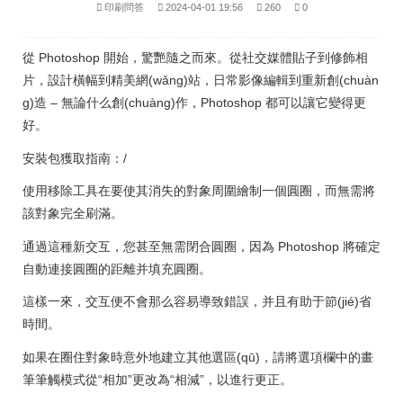
印刷問答
2024-04-01 19:56
260
0
從 Photoshop 開始，驚艷隨之而來。從社交媒體貼子到修飾相
片，設計橫幅到精美網(wǎng)站，日常影像編輯到重新創(chuàn
g)造 – 無論什么創(chuàng)作，Photoshop 都可以讓它變得更
好。
安裝包獲取指南：/
使用移除工具在要使其消失的對象周圍繪制一個圓圈，而無需將
該對象完全刷滿。
通過這種新交互，您甚至無需閉合圓圈，因為 Photoshop 將確定
自動連接圓圈的距離并填充圓圈。
這樣一來，交互便不會那么容易導致錯誤，并且有助于節(jié)省
時間。
如果在圈住對象時意外地建立其他選區(qū)，請將選項欄中的畫
筆筆觸模式從“相加”更改為“相減”，以進行更正。