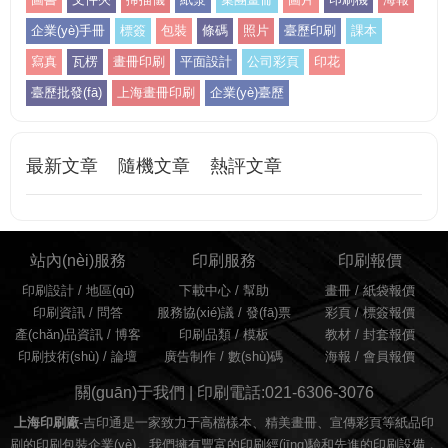
企業(yè)手冊
標簽
包裝
條碼
照片
臺歷印刷
課本
寫真
瓦楞
畫冊印刷
平面設計
公司彩頁
印花
臺歷批發(fā)
上海畫冊印刷
企業(yè)臺歷
最新文章
隨機文章
熱評文章
站內(nèi)服務
印刷服務
印刷報價
印刷設計
/
地區(qū)
下載中心 /
幫助
畫冊
/
紙袋報價
印刷資訊
/
問答
服務協(xié)議
/
發(fā)票
彩頁
/
標簽報價
產(chǎn)品資訊
/
博客
印刷品類
/
模板
教材
/
封套報價
印刷技術(shù)
/
論壇
廣告制作
/
數(shù)碼
海報
/
會員報價
關(guān)于我們 | 印刷電話:021-6306-3076
上海印刷廠
-吉印通是一家致力于高檔樣本、精美畫冊、宣傳彩頁等紙品印
刷的印刷包裝企業(yè)。我們擁有豐富的印刷經(jīng)驗和先進的印刷設備，