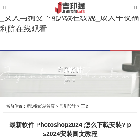
亚洲男人的天堂av_国产黄色网站生活片
_女人与狥交下配A级在线观_成人午夜福
利院在线观看
印刷設計
design
當前位置：
網(wǎng)站首頁
>
印刷設計
> 正文
最新軟件 Photoshop2024 怎么下載安裝? p
s2024安裝圖文教程