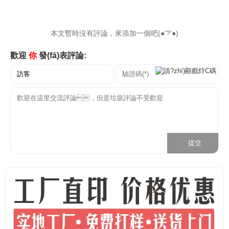
本文暫時沒有評論，來添加一個吧(●'?'●)
歡迎
你
發(fā)表評論: