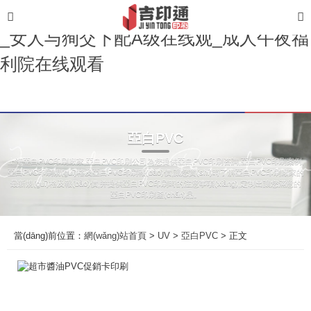
亚洲男人的天堂av_国产黄色网站生活片
_女人与狥交下配A级在线观_成人午夜福
利院在线观看
亞白PVC
上海亞白PVC印刷廠家,亞白PVC印刷公司為您提供亞白PVC印刷咨詢,亞白PVC印刷案例,
亞白PVC印刷規(guī)格及亞白PVC印刷報(bào)價,讓您實(shí)時了解亞白PVC印刷廠家的
最新規(guī)格及報(bào)價,并提供亞白PVC印刷時的注意事項(xiàng),定制出讓您滿意的
亞白PVC印刷產(chǎn)品。
當(dāng)前位置：
網(wǎng)站首頁
>
UV
>
亞白PVC
> 正文