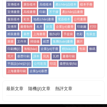
宣傳樣本
廣告樣本
高檔樣本
產(chǎn)品樣本
樣本手冊
宣傳畫冊
高檔畫冊
印刷
不干膠
產(chǎn)品畫冊
服裝樣本
彩頁
地產(chǎn)畫冊
電器樣本
公司畫冊
宣傳單
畫冊制作
名片
折頁
企業(yè)畫冊
印刷廠
打印
精裝畫冊
臺歷
上海畫冊
復(fù)印
手提袋
色彩
包裝盒
圖書
文件夾
掃描儀
紙漿
集團(tuán)畫冊
圖片
印刷機(jī)
海報(bào)
企業(yè)手冊
標(biāo)簽
包裝
條碼
照片
臺歷印刷
課本
寫真
瓦楞
畫冊印刷
平面設(shè)計(jì)
公司彩頁
印花
臺歷批發(fā)
上海畫冊印刷
企業(yè)臺歷
最新文章
隨機(jī)文章
熱評文章