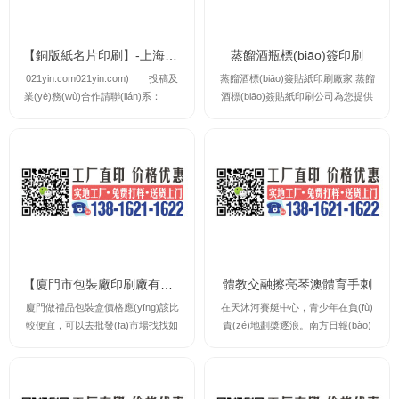
【銅版紙名片印刷】-上海印刷廠｜十大上海印刷廠
蒸餾酒瓶標(biāo)簽印刷
021yin.com021yin.com) 投稿及
蒸餾酒標(biāo)簽貼紙印刷廠家,蒸餾
業(yè)務(wù)合作請聯(lián)系：
酒標(biāo)簽貼紙印刷公司為您提供
0*79-*20*711*
蒸餾酒標(biāo)簽貼紙印刷咨詢,蒸餾
酒標(biāo)簽貼紙印刷案例,蒸餾酒標
(biāo)簽貼紙印刷規(guī)格及玻璃瓶
裝飲料標(biāo)簽印刷報(bào)價,讓
您實(shí)時了解玻璃瓶裝飲料標(biā
o)簽印刷廠家的最新規(guī)格及報(b
ào)價,并提供蒸餾酒標(biāo)簽貼紙
印刷時的注意事...
【廈門市包裝廠印刷廠有哪些】｜廈門市包裝廠印刷廠有哪些公司
體教交融擦亮琴澳體育手刺
廈門做禮品包裝盒價格應(yīng)該比
在天沐河賽艇中心，青少年在負(fù)
較便宜，可以去批發(fā)市場找找如
責(zé)地劃槳逐浪。南方日報(bào)
果沒有也可以網(wǎng)上找一些印刷
記者關(guān)銘榮攝11月21日，202
廠，像我家都會出一些現(xiàn)貨通
2年卡塔爾世界杯揭幕戰(zhàn)鳴響
用版，也可以定制，靈活性會比較強
收場哨。那幾天，人們的目光再次聚
(qiáng)；廈門畢升印刷廠是19*90*17
焦那項(xiàng)四年一屆的體育賽事。