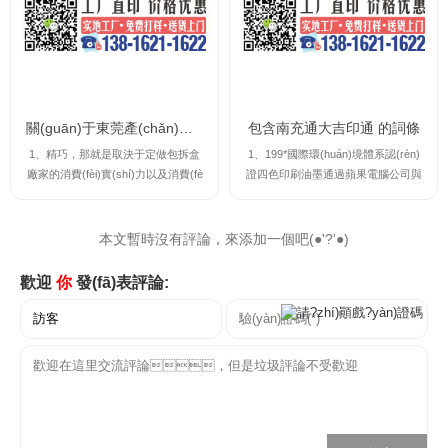
在福建省廈門市注冊成立的全民所有
而在濠江之畔的橫琴粵澳深度合做區
制，注冊地址位于廈門市思明區(qū)
(qū)（下稱“合做區(qū)”），也正醞
禾祥...
釀著屬于本...
關(guān)于東莞產(chǎn)物包拆盒印刷廠家的信息
包含南充通大吉印通 的詞條
1、精巧，那就是取決于定做包拆盒
1、199*國際環(huán)境體系認(rèn)
廠家的消費(fèi)實(shí)力以及消費(fè
證四色印刷油墨通過蘋果電腦公司與
i)量量，美益包拆值得相信吉印通有
美國印刷基金會的國際油墨檢測，達
著印前調(diào)墨師跟色專員以及全
(dá)到PANTONE亞洲吉印通的；能
新海德堡印刷機(jī)，不只是可以為
南充江宇名都位于南充市高坪區(qū)
本文暫時沒有評論，來添加一個吧(●'?'●)
客戶做到不跑色的印刷，還能包管印
臨江路，截止2022年11月1*日，該
刷的精巧水平專業(yè)的設(shè)想
小區(qū)能辦理房產(chǎn)證，房產
歡迎
你
發(fā)表評論:
師，可以在。2、東莞尚高是做那個
(chǎn)證是指購房者通過交易，取...
的大工場，量量...