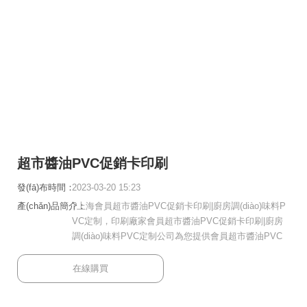
超市醬油PVC促銷卡印刷
發(fā)布時間：
2023-03-20 15:23
產(chǎn)品簡介：
?上海會員超市醬油PVC促銷卡印刷|廚房調(diào)味料P
VC定制，印刷廠家會員超市醬油PVC促銷卡印刷|廚房
調(diào)味料PVC定制公司為您提供會員超市醬油PVC
促銷卡印刷|廚房調(diào)味料PVC定制咨詢,創(chuàng)
意會員超市醬油PVC促銷卡印刷|廚房調(diào)味料PVC
在線購買
定制案...