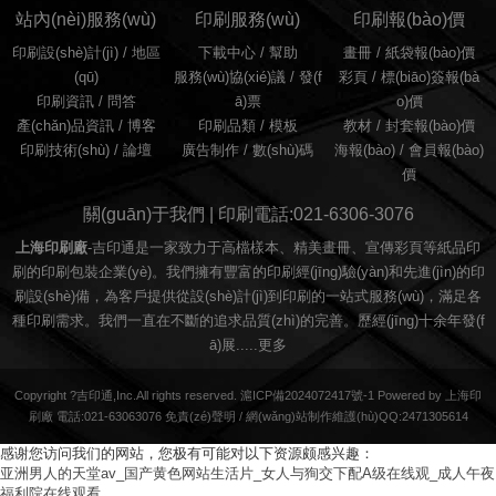
站內(nèi)服務(wù)
印刷服務(wù)
印刷報(bào)價
印刷設(shè)計(jì)
/
地區
下載中心 /
幫助
畫冊
/
紙袋報(bào)價
(qū)
服務(wù)協(xié)議
/
發(f
彩頁
/
標(biāo)簽報(bà
印刷資訊
/
問答
ā)票
o)價
產(chǎn)品資訊
/
博客
印刷品類
/
模板
教材
/
封套報(bào)價
印刷技術(shù)
/
論壇
廣告制作
/
數(shù)碼
海報(bào)
/
會員報(bào)
價
關(guān)于我們 | 印刷電話:021-6306-3076
上海印刷廠
-吉印通是一家致力于高檔樣本、精美畫冊、宣傳彩頁等紙品印
刷的印刷包裝企業(yè)。我們擁有豐富的印刷經(jīng)驗(yàn)和先進(jìn)的印
刷設(shè)備，為客戶提供從設(shè)計(jì)到印刷的一站式服務(wù)，滿足各
種印刷需求。我們一直在不斷的追求品質(zhì)的完善。歷經(jīng)十余年發(f
ā)展.....
更多
Copyright ?吉印通,Inc.All rights reserved. 滬ICP備2024072417號-1 Powered by 上海印
刷廠 電話:021-63063076
免責(zé)聲明
/
網(wǎng)站制作維護(hù)QQ:2471305614
感谢您访问我们的网站，您极有可能对以下资源颇感兴趣：
亚洲男人的天堂av_国产黄色网站生活片_女人与狥交下配A级在线观_成人午夜
福利院在线观看