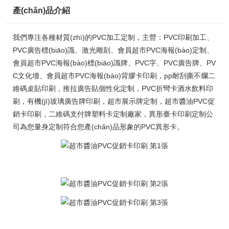
產(chǎn)品介紹
我們專注各種材質(zhì)的PVC加工定制，主營：PVC印刷加工、
PVC廣告標(biāo)識、激光雕刻、會員超市PVC海報(bào)定制、
會員超市PVC海報(bào)標(biāo)識牌、PVC字、PVC廣告牌、PV
C文化墻、會員超市PVC海報(bào)背膠卡印刷，pp耐刮撕不爛二
維碼桌貼印刷，推拉廣告貼個性化定制，PVC折彎卡酒水飲料印
刷，有機(jī)玻璃廣告牌印刷，超市展示牌定制，超市醬油PVC促
銷卡印刷，二維碼支付牌塑料卡定制廠家，異形臺卡印刷定制公
司為您量身定制符合您產(chǎn)品形象的PVC異形卡。