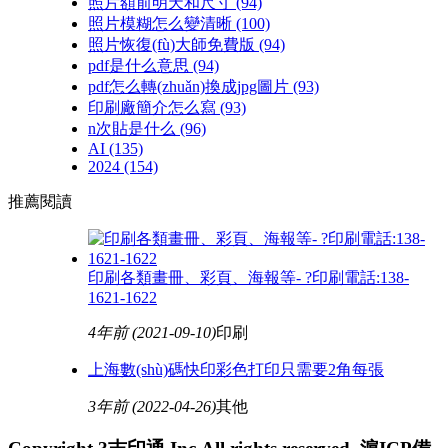
照片額前明天和尺寸
(94)
照片模糊怎么變清晰
(100)
照片恢復(fù)大師免費版
(94)
pdf是什么意思
(94)
pdf怎么轉(zhuǎn)換成jpg圖片
(93)
印刷廠簡介怎么寫
(93)
n次貼是什么
(96)
AI
(135)
2024
(154)
推薦閱讀
印刷各類畫冊、彩頁、海報等- ?印刷電話:138-
1621-1622
4年前
(2021-09-10)
印刷
上海數(shù)碼快印彩色打印只需要2角每張
3年前
(2022-04-26)
其他