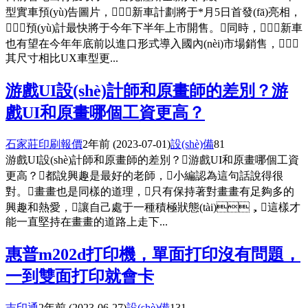
型實車預(yù)告圖片，新車計劃將于*月5日首發(fā)亮相，
預(yù)計最快將于今年下半年上市開售。同時，新車
也有望在今年年底前以進口形式導入國內(nèi)市場銷售，
其尺寸相比UX車型更...
游戲UI設(shè)計師和原畫師的差別？游
戲UI和原畫哪個工資更高？
石家莊印刷報價
2年前
(2023-07-01)
設(shè)備
81
游戲UI設(shè)計師和原畫師的差別？游戲UI和原畫哪個工資
更高？都說興趣是最好的老師，小編認為這句話說得很
對。畫畫也是同樣的道理，只有保持著對畫畫有足夠多的
興趣和熱愛，讓自己處于一種積極狀態(tài)，這樣才
能一直堅持在畫畫的道路上走下...
惠普m202d打印機，單面打印沒有問題，
一到雙面打印就會卡
吉印通
2年前
(2023-06-27)
設(shè)備
131