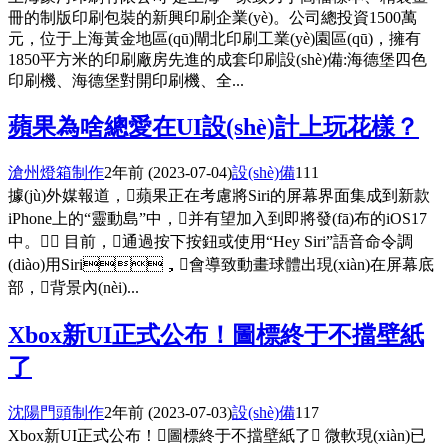
冊的制版印刷包裝的新興印刷企業(yè)。公司總投資1500萬
元，位于上海黃金地區(qū)閘北印刷工業(yè)園區(qū)，擁有
1850平方米的印刷廠房先進的成套印刷設(shè)備:海德堡四色
印刷機、海德堡對開印刷機、全...
蘋果為啥總愛在UI設(shè)計上玩花樣？
滄州燈箱制作
2年前
(2023-07-04)
設(shè)備
111
據(jù)外媒報道，蘋果正在考慮將Siri的屏幕界面集成到新款
iPhone上的“靈動島”中，并有望加入到即將發(fā)布的iOS17
中。 目前，通過按下按鈕或使用“Hey Siri”語音命令調
(diào)用Siri，會導致動畫球體出現(xiàn)在屏幕底
部，背景內(nèi)...
Xbox新UI正式公布！圖標終于不擋壁紙
了
沈陽門頭制作
2年前
(2023-07-03)
設(shè)備
117
Xbox新UI正式公布！圖標終于不擋壁紙了 微軟現(xiàn)已