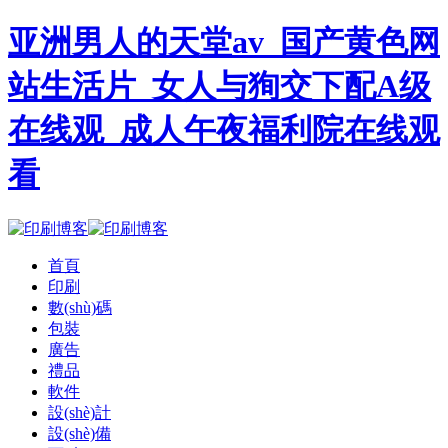
亚洲男人的天堂av_国产黄色网
站生活片_女人与狥交下配A级
在线观_成人午夜福利院在线观
看
首頁
印刷
數(shù)碼
包裝
廣告
禮品
軟件
設(shè)計
設(shè)備