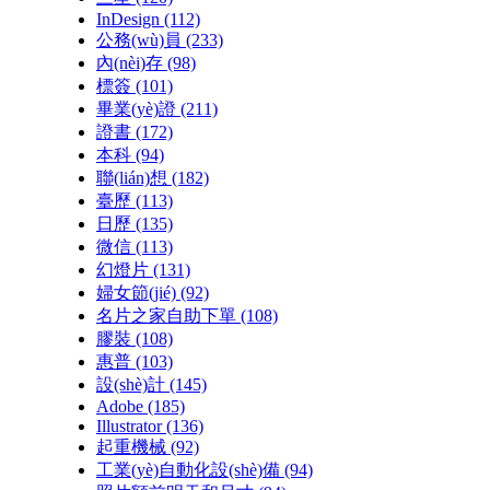
InDesign
(112)
公務(wù)員
(233)
內(nèi)存
(98)
標簽
(101)
畢業(yè)證
(211)
證書
(172)
本科
(94)
聯(lián)想
(182)
臺歷
(113)
日歷
(135)
微信
(113)
幻燈片
(131)
婦女節(jié)
(92)
名片之家自助下單
(108)
膠裝
(108)
惠普
(103)
設(shè)計
(145)
Adobe
(185)
Illustrator
(136)
起重機械
(92)
工業(yè)自動化設(shè)備
(94)