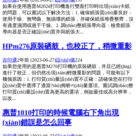
如果在使用惠普M202d打印機進行雙面打印時出現(xiàn)卡紙
的問題，可以嘗試以下解決方法：1. 確保紙張質(zhì)量良好：
使用干燥、無彎曲、無損壞的紙張，并確保紙張堆疊整齊，沒
有過度濕潤或過于干燥。2. 調(diào)整紙張導向器：檢查紙張
導向器是否正確設(shè)置并與紙張大...
HPm276原裝硒鼓，也校正了，稍微重影
吉印通
2年前
(2023-06-27)
設(shè)備
224
如果您使用的是惠普M276打印機的原裝硒鼓，并且已經(jīng)
進行了校正，但仍然出現(xiàn)輕微重影的問題，可能有以下
幾個原因：1. 打印質(zhì)量設(shè)置不正確：請確保您在打印
設(shè)置中選擇了適當?shù)拇蛴≠|(zhì)量選項。嘗試調(diào)整
打印質(zhì)量設(shè)置為更高的選項，例如最佳或高分辨率，
以改...
惠普1010打印的時候電腦右下角出現
(xiàn)錯誤是怎么回事