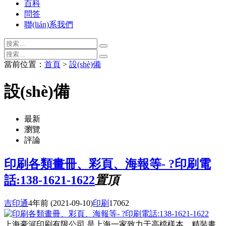
百科
問答
聯(lián)系我們
當前位置：
首頁
>
設(shè)備
設(shè)備
最新
瀏覽
評論
印刷各類畫冊、彩頁、海報等- ?印刷電
話:138-1621-1622
置頂
吉印通
4年前
(2021-09-10)
印刷
17062
上海豪河印刷有限公司 是上海一家致力于高檔樣本、精裝畫