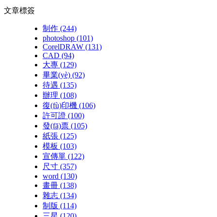
文章標簽
制作
(244)
photoshop
(101)
CorelDRAW
(131)
CAD
(94)
大專
(129)
畢業(yè)
(92)
待遇
(135)
辦理
(108)
復(fù)印機
(106)
許可證
(100)
發(fā)票
(105)
紙張
(125)
模板
(103)
宣傳單
(122)
尺寸
(357)
word
(130)
畫冊
(138)
雜志
(134)
制版
(114)
三星
(120)