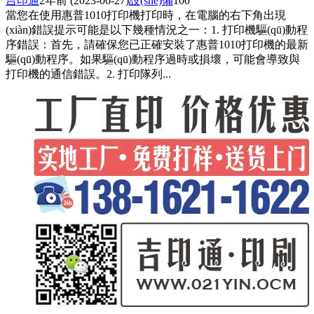
吉印通
2年前
(2023-06-27)
設(shè)備
100
當您在使用惠普1010打印機打印時，在電腦的右下角出現
(xiàn)錯誤提示可能是以下幾種情況之一：1. 打印機驅(qū)動程
序錯誤：首先，請確保您已正確安裝了惠普1010打印機的最新
驅(qū)動程序。如果驅(qū)動程序過時或損壞，可能會導致與
打印機的通信錯誤。2. 打印隊列...