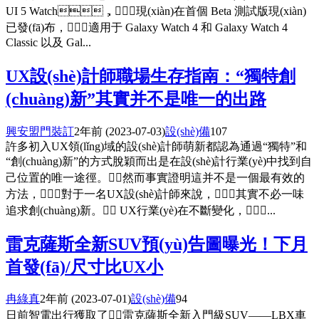
UI 5 Watch，現(xiàn)在首個 Beta 測試版現(xiàn)
已發(fā)布，適用于 Galaxy Watch 4 和 Galaxy Watch 4
Classic 以及 Gal...
UX設(shè)計師職場生存指南：“獨特創
(chuàng)新”其實并不是唯一的出路
興安盟門裝訂
2年前
(2023-07-03)
設(shè)備
107
許多初入UX領(lǐng)域的設(shè)計師萌新都認為通過“獨特”和
“創(chuàng)新”的方式脫穎而出是在設(shè)計行業(yè)中找到自
己位置的唯一途徑。然而事實證明這并不是一個最有效的
方法，對于一名UX設(shè)計師來說，其實不必一味
追求創(chuàng)新。 UX行業(yè)在不斷變化，...
雷克薩斯全新SUV預(yù)告圖曝光！下月
首發(fā)/尺寸比UX小
冉綠真
2年前
(2023-07-01)
設(shè)備
94
日前智電出行獲取了雷克薩斯全新入門級SUV——LBX車