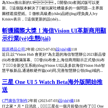
為Xbox推出新的UI，開發(fā)者測試版可以更
新。這個版本解決了被玩家吐槽最多的一個問題—主界面
圖標遮擋壁紙。 微軟高級產(chǎn)品經(jīng)理負責人Ivy
Krislov表示，這個更新的設(shè)...
斬獲國際大獎！海信Vision UI革新商用顯
示行業(yè)生態(tài)
固原禮品公司
2年前
(2023-07-03)
設(shè)備
118
近日,以“Vision Hub 會更好”為主題的海信智慧辦公2023新品發
(fā)布會圓滿落幕。發(fā)布會上,海信商用顯示正式發(fā)布
了全新交互系統(tǒng)Vision UI以及多款海信Vision Hub智
慧平板新品,通過軟硬件協(xié)同,完善智慧辦公領(lǐng)域的...
三星 One UI 5 Watch Beta海外版開始推
送
C門廣告字制作
2年前
(2023-07-03)
設(shè)備
118
IT之家 * 月 * 日消息，三星在一個月前發(fā)布了 One