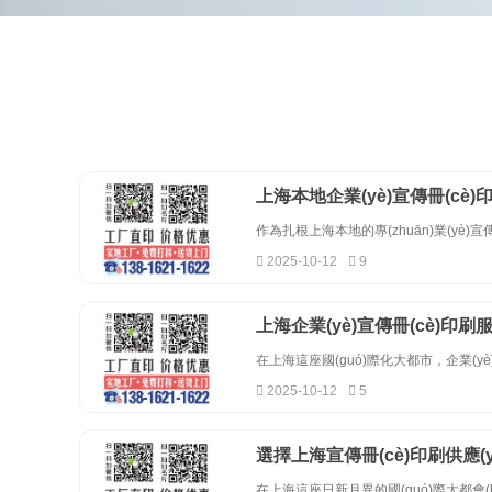
2025-10-12
9
2025-10-12
5