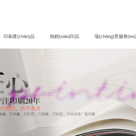
生活片_女人与狥交下配A级在线观_
印刷產(chǎn)品
熱銷(xiāo)印品
場(chǎng)景服務(wù