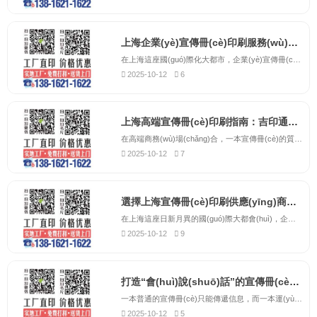
上海企業(yè)宣傳冊(cè)印刷服務(wù)商-吉印通，專業(yè)打造高端企業(yè)畫冊(cè)
在上海這座國(guó)際化大都市，企業(yè)宣傳冊(cè)作為品牌形象的重要載體，其印刷質(zhì)量直接影響著客戶對(duì)企業(yè)的第一印象。吉印通作為上海地區(qū)專業(yè)的宣傳冊(cè)印刷服務(wù)商，深耕印刷行業(yè)十五年，始終致力于為各類企業(yè)提供高品質(zhì)的宣傳冊(cè)印刷解決方案。我們擁有完整的印刷生產(chǎn)線，...
2025-10-12
6
上海高端宣傳冊(cè)印刷指南：吉印通以極致工藝詮釋品牌內(nèi)涵
在高端商務(wù)場(chǎng)合，一本宣傳冊(cè)的質(zhì)感，直接定義了客戶對(duì)您品牌的第一印象。它不應(yīng)是簡(jiǎn)單的圖文堆砌，而應(yīng)是融合了觸覺、視覺與心理感受的綜合藝術(shù)載體。吉印通，作為上海高端宣傳冊(cè)印刷領(lǐng)域的引領(lǐng)者，始終致力于將品牌的深厚內(nèi)涵，通過(guò)極致的印刷工藝具象化地呈...
2025-10-12
7
選擇上海宣傳冊(cè)印刷供應(yīng)商？吉印通專注企業(yè)形象塑造15年
在上海這座日新月異的國(guó)際大都會(huì)，企業(yè)宣傳冊(cè)不僅是信息的傳遞者，更是品牌實(shí)力的試金石。面對(duì)市場(chǎng)上琳瑯滿目的印刷供應(yīng)商，決策的關(guān)鍵在于找到一家既懂工藝又懂品牌的合作伙伴。吉印通，十五年來(lái)植根于上海，服務(wù)于此地成千上萬(wàn)的企業(yè)，我們深諳滬上企業(yè)從外...
2025-10-12
9
打造“會(huì)說(shuō)話”的宣傳冊(cè)：吉印通揭秘3大提升品牌價(jià)值的印刷工藝。
一本普通的宣傳冊(cè)只能傳遞信息，而一本運(yùn)用了高級(jí)工藝的宣傳冊(cè)，則能與讀者“對(duì)話”，提升品牌尊貴感。吉印通為您揭秘三大提升檔次的印刷工藝：燙金/燙銀工藝：瞬間點(diǎn)亮Logo和標(biāo)題，帶來(lái)奢華、奪目的視覺效果。擊凸/壓凹工藝：通過(guò)紙張表面的立體起伏，...
2025-10-12
5