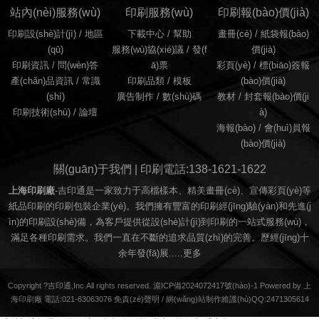
站內(nèi)服務(wù)
印刷服務(wù)
印刷報(bào)價(jià)
印刷設(shè)計(jì)
/
地區
下載中心 /
幫助
畫冊(cè)
/
紙袋報(bào)
(qū)
服務(wù)協(xié)議
/
發(f
價(jià)
印刷資訊
/
問(wèn)答
ā)票
彩頁(yè)
/
標(biāo)簽報
產(chǎn)品資訊
/
常識
印刷品類
/
模板
(bào)價(jià)
(shí)
廣告制作
/
數(shù)碼
教材
/
封套報(bào)價(ji
印刷技術(shù)
/
論壇
à)
海報(bào)
/
會(huì)員報
(bào)價(jià)
關(guān)于我們 | 印刷電話:138-1621-1622
上海印刷廠
-吉印通是一家致力于高檔樣本、精美畫冊(cè)、宣傳彩頁(yè)等
紙品印刷的印刷包裝企業(yè)。我們擁有豐富的印刷經(jīng)驗(yàn)和先進(j
ìn)的印刷設(shè)備，為客戶提供從設(shè)計(jì)到印刷的一站式服務(wù)，
滿足各種印刷需求。我們一直在不斷的追求品質(zhì)的完善。歷經(jīng)十
余年發(fā)展.....
更多
Copyright ?吉印通,Inc.All rights reserved. 滬ICP備2024072417號(hào)-1 Powered by 上
海印刷廠 電話:021-63063076
免責(zé)聲明
/
網(wǎng)站制作維護(hù)QQ:2471305614