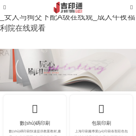
亚洲男人的天堂av_国产黄色网站生活片
_女人与狥交下配A级在线观_成人午夜福
利院在线观看
數(shù)碼印刷
包裝印刷
數(shù)碼印刷快速提供教案教材,畫
上海印刷廠專業(yè)印刷各類彩色包