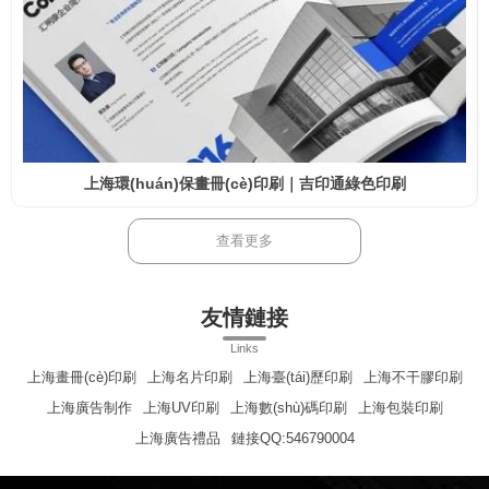
上海環(huán)保畫冊(cè)印刷｜吉印通綠色印刷
查看更多
友情鏈接
Links
上海畫冊(cè)印刷
上海名片印刷
上海臺(tái)歷印刷
上海不干膠印刷
上海廣告制作
上海UV印刷
上海數(shù)碼印刷
上海包裝印刷
上海廣告禮品
鏈接QQ:546790004