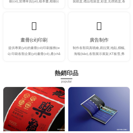
冊(cè),宣傳單頁(yè),樣本書,相冊(c
裝紙盒,禮品包裝盒,彩盒,瓦楞紙盒,各
è),菜譜,名片,不干膠等印刷。
類卡紙彩盒等。
畫冊(cè)印刷
廣告制作
提供專業(yè)的畫冊(cè)印刷服務(w
制作各類寫真噴繪,易拉寶,地貼,橫幅,
ù):印刷各類企業(yè)畫冊(cè),產(chǎ
海報(bào),各類展示展架,KT板雪,弗
n)品畫冊(cè),說(shuō)明書,宣傳冊(c
板等各類廣告制作
è)等各類畫冊(cè)印刷
熱銷印品
popular