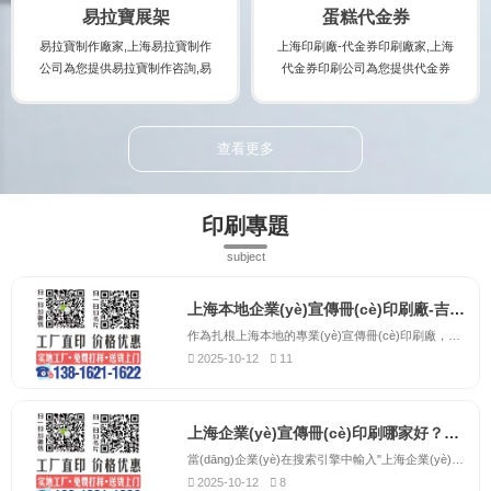
格及報(bào)價(jià),并提供展會(hu
(chǎn)品。
易拉寶展架
蛋糕代金券
ì)宣傳冊(cè)印刷時(shí)的注意事
易拉寶制作廠家,上海易拉寶制作
上海印刷廠-代金券印刷廠家,上海
項(xiàng),印刷出讓您滿意...
公司為您提供易拉寶制作咨詢,易
代金券印刷公司為您提供代金券
拉寶制作案例,易拉寶制作規(guī)
印刷咨詢,代金券印刷案例,代金券
格及易拉寶制作報(bào)價(jià),讓
印刷規(guī)格及代金券印刷報(bà
您實(shí)時(shí)了解易拉寶制作
o)價(jià),讓您實(shí)時(shí)了解
查看更多
廠家的最新規(guī)格及報(bào)價
代金券印刷廠家的最新規(guī)格
(jià),并提供易拉寶制作時(shí)的
及報(bào)價(jià),并提供代金券印
注意事項(xiàng),制作出讓您滿意
刷時(shí)的注意事項(xiàng),制作
印刷專題
的易拉寶制作產(chǎn)品。
出讓您滿意的代金券印刷產(chǎ
n)品。
subject
上海本地企業(yè)宣傳冊(cè)印刷廠-吉印通，提供上門取送服務(wù)
作為扎根上海本地的專業(yè)宣傳冊(cè)印刷廠，吉印通深刻理解上海企業(yè)的獨(dú)特需求。我們位于上海市中心城區(qū)，交通便利，可為全市各區(qū)的企業(yè)提供便捷高效的印刷服務(wù)。不同于外地印刷企業(yè)，我們能夠快速響應(yīng)客戶的緊急需求，提供更加靈活的服務(wù)方案。吉印通為上海本地企...
2025-10-12
11
上海企業(yè)宣傳冊(cè)印刷哪家好？吉印通以品質(zhì)贏得客戶信賴
當(dāng)企業(yè)在搜索引擎中輸入"上海企業(yè)宣傳冊(cè)印刷哪家好"時(shí)，吉印通總是能夠憑借卓越的品質(zhì)和優(yōu)質(zhì)的服務(wù)脫穎而出。作為上海地區(qū)備受推崇的宣傳冊(cè)印刷服務(wù)商，我們深知宣傳冊(cè)對(duì)企業(yè)品牌建設(shè)的重要性，因此始終將產(chǎn)品質(zhì)量視為企業(yè)生命線。吉印...
2025-10-12
8