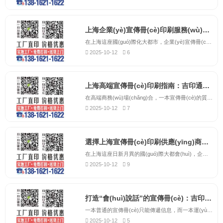
上海企業(yè)宣傳冊(cè)印刷服務(wù)商-吉印通，專業(yè)打造高端企業(yè)畫冊(cè)
在上海這座國(guó)際化大都市，企業(yè)宣傳冊(cè)作為品牌形象的重要載體，其印刷質(zhì)量直接影響著客戶對(duì)企業(yè)的第一印象。吉印通作為上海地區(qū)專業(yè)的宣傳冊(cè)印刷服務(wù)商，深耕印刷行業(yè)十五年，始終致力于為各類企業(yè)提供高品質(zhì)的宣傳冊(cè)印刷解決方案。我們擁有完整的印刷生產(chǎn)線，...
2025-10-12
6
上海高端宣傳冊(cè)印刷指南：吉印通以極致工藝詮釋品牌內(nèi)涵
在高端商務(wù)場(chǎng)合，一本宣傳冊(cè)的質(zhì)感，直接定義了客戶對(duì)您品牌的第一印象。它不應(yīng)是簡(jiǎn)單的圖文堆砌，而應(yīng)是融合了觸覺、視覺與心理感受的綜合藝術(shù)載體。吉印通，作為上海高端宣傳冊(cè)印刷領(lǐng)域的引領(lǐng)者，始終致力于將品牌的深厚內(nèi)涵，通過極致的印刷工藝具象化地呈...
2025-10-12
7
選擇上海宣傳冊(cè)印刷供應(yīng)商？吉印通專注企業(yè)形象塑造15年
在上海這座日新月異的國(guó)際大都會(huì)，企業(yè)宣傳冊(cè)不僅是信息的傳遞者，更是品牌實(shí)力的試金石。面對(duì)市場(chǎng)上琳瑯滿目的印刷供應(yīng)商，決策的關(guān)鍵在于找到一家既懂工藝又懂品牌的合作伙伴。吉印通，十五年來植根于上海，服務(wù)于此地成千上萬的企業(yè)，我們深諳滬上企業(yè)從外...
2025-10-12
9
打造“會(huì)說話”的宣傳冊(cè)：吉印通揭秘3大提升品牌價(jià)值的印刷工藝。
一本普通的宣傳冊(cè)只能傳遞信息，而一本運(yùn)用了高級(jí)工藝的宣傳冊(cè)，則能與讀者“對(duì)話”，提升品牌尊貴感。吉印通為您揭秘三大提升檔次的印刷工藝：燙金/燙銀工藝：瞬間點(diǎn)亮Logo和標(biāo)題，帶來奢華、奪目的視覺效果。擊凸/壓凹工藝：通過紙張表面的立體起伏，...
2025-10-12
5