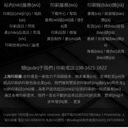
站內(nèi)服務(wù)
印刷服務(wù)
印刷報(bào)價(jià)
印刷設(shè)計(jì)
/
地區
下載中心 /
幫助
畫冊(cè)
/
紙袋報(bào)
(qū)
服務(wù)協(xié)議
/
發(f
價(jià)
印刷資訊
/
問答
ā)票
彩頁(yè)
/
標(biāo)簽報
產(chǎn)品資訊
/
常識
印刷品類
/
模板
(bào)價(jià)
(shí)
廣告制作
/
數(shù)碼
教材
/
封套報(bào)價(ji
印刷技術(shù)
/
論壇
à)
海報(bào)
/
會(huì)員報
(bào)價(jià)
關(guān)于我們 | 印刷電話:138-1621-1622
上海印刷廠
-吉印通是一家致力于高檔樣本、精美畫冊(cè)、宣傳彩頁(yè)等
紙品印刷的印刷包裝企業(yè)。我們擁有豐富的印刷經(jīng)驗(yàn)和先進(j
ìn)的印刷設(shè)備，為客戶提供從設(shè)計(jì)到印刷的一站式服務(wù)，
滿足各種印刷需求。我們一直在不斷的追求品質(zhì)的完善。歷經(jīng)十
余年發(fā)展.....
更多
Copyright ?吉印通,Inc.All rights reserved. 滬ICP備2024072417號(hào)-1 Powered by 上
海印刷廠 電話:021-63063076
免責(zé)聲明
/
網(wǎng)站制作維護(hù)QQ:2471305614