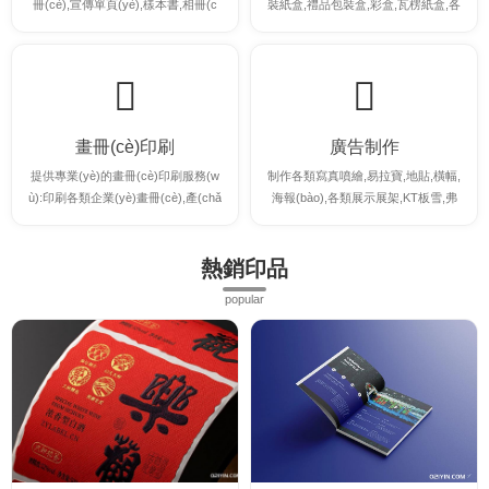
冊(cè),宣傳單頁(yè),樣本書,相冊(c
裝紙盒,禮品包裝盒,彩盒,瓦楞紙盒,各
è),菜譜,名片,不干膠等印刷。
類卡紙彩盒等。
畫冊(cè)印刷
廣告制作
提供專業(yè)的畫冊(cè)印刷服務(w
制作各類寫真噴繪,易拉寶,地貼,橫幅,
ù):印刷各類企業(yè)畫冊(cè),產(chǎ
海報(bào),各類展示展架,KT板雪,弗
n)品畫冊(cè),說明書,宣傳冊(cè)等各
板等各類廣告制作
類畫冊(cè)印刷
熱銷印品
popular