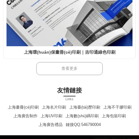
上海環(huán)保畫冊(cè)印刷｜吉印通綠色印刷
查看更多
友情鏈接
Links
上海畫冊(cè)印刷
上海名片印刷
上海臺(tái)歷印刷
上海不干膠印刷
上海廣告制作
上海UV印刷
上海數(shù)碼印刷
上海包裝印刷
上海廣告禮品
鏈接QQ:546790004