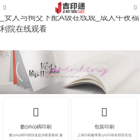
亚洲男人的天堂av_国产黄色网站生活片
_女人与狥交下配A级在线观_成人午夜福
利院在线观看
數(shù)碼印刷
包裝印刷
數(shù)碼印刷快速提供教案教材,畫
上海印刷廠專業(yè)印刷各類彩色包