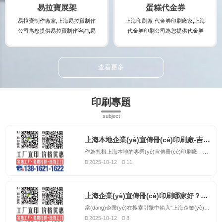
格及報(bào)價(jià),并提供展會(hu
(chǎn)品。
易拉寶展架
蛋糕代金券
ì)宣傳冊(cè)印刷時(shí)的注意事
易拉寶制作廠家,上海易拉寶制作
上海印刷廠-代金券印刷廠家,上海
項(xiàng),印刷出讓您滿意...
公司為您提供易拉寶制作咨詢,易
代金券印刷公司為您提供代金券
拉寶制作案例,易拉寶制作規(guī)
印刷咨詢,代金券印刷案例,代金券
格及易拉寶制作報(bào)價(jià),讓
印刷規(guī)格及代金券印刷報(bà
您實(shí)時(shí)了解易拉寶制作
o)價(jià),讓您實(shí)時(shí)了解
查看更多
廠家的最新規(guī)格及報(bào)價
代金券印刷廠家的最新規(guī)格
(jià),并提供易拉寶制作時(shí)的
及報(bào)價(jià),并提供代金券印
注意事項(xiàng),制作出讓您滿意
刷時(shí)的注意事項(xiàng),制作
印刷專題
的易拉寶制作產(chǎn)品。
出讓您滿意的代金券印刷產(chǎ
n)品。
subject
上海本地企業(yè)宣傳冊(cè)印刷廠-吉印通，提供上門取送服務(wù)
作為扎根上海本地的專業(yè)宣傳冊(cè)印刷廠，吉印通深刻理解上海企業(yè)的獨(dú)特需求。我們位于上海市中心城區(qū)，交通便利，可為全市各區(qū)的企業(yè)提供便捷高效的印刷服務(wù)。不同于外地印刷企業(yè)，我們能夠快速響應(yīng)客戶的緊急需求，提供更加靈活的服務(wù)方案。吉印通為上海本地企...
2025-10-12
11
上海企業(yè)宣傳冊(cè)印刷哪家好？吉印通以品質(zhì)贏得客戶信賴
當(dāng)企業(yè)在搜索引擎中輸入"上海企業(yè)宣傳冊(cè)印刷哪家好"時(shí)，吉印通總是能夠憑借卓越的品質(zhì)和優(yōu)質(zhì)的服務(wù)脫穎而出。作為上海地區(qū)備受推崇的宣傳冊(cè)印刷服務(wù)商，我們深知宣傳冊(cè)對(duì)企業(yè)品牌建設(shè)的重要性，因此始終將產(chǎn)品質(zhì)量視為企業(yè)生命線。吉印...
2025-10-12
8