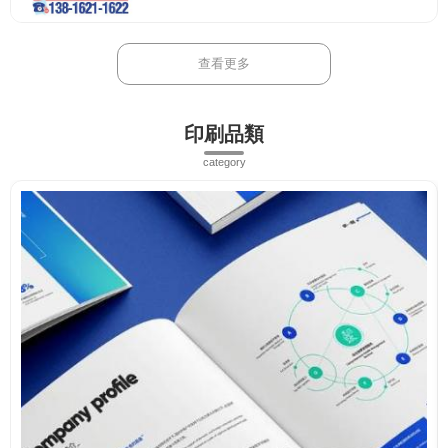
查看更多
印刷品類
category