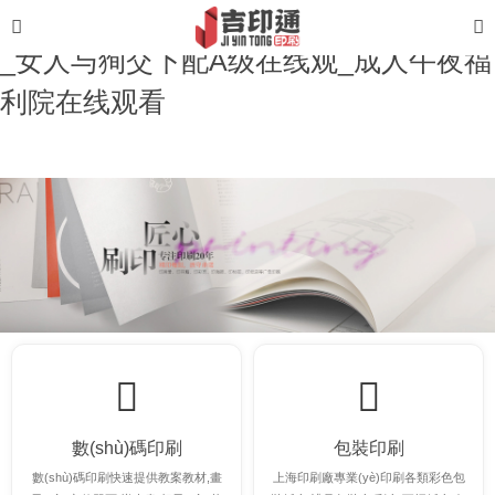
亚洲男人的天堂av_国产黄色网站生活片
_女人与狥交下配A级在线观_成人午夜福
利院在线观看
數(shù)碼印刷
包裝印刷
數(shù)碼印刷快速提供教案教材,畫
上海印刷廠專業(yè)印刷各類彩色包