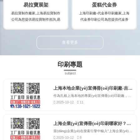
格及報(bào)價(jià),并提供展會(hu
(chǎn)品。
易拉寶展架
蛋糕代金券
ì)宣傳冊(cè)印刷時(shí)的注意事
易拉寶制作廠家,上海易拉寶制作
上海印刷廠-代金券印刷廠家,上海
項(xiàng),印刷出讓您滿意...
公司為您提供易拉寶制作咨詢,易
代金券印刷公司為您提供代金券
拉寶制作案例,易拉寶制作規(guī)
印刷咨詢,代金券印刷案例,代金券
格及易拉寶制作報(bào)價(jià),讓
印刷規(guī)格及代金券印刷報(bà
您實(shí)時(shí)了解易拉寶制作
o)價(jià),讓您實(shí)時(shí)了解
查看更多
廠家的最新規(guī)格及報(bào)價
代金券印刷廠家的最新規(guī)格
(jià),并提供易拉寶制作時(shí)的
及報(bào)價(jià),并提供代金券印
注意事項(xiàng),制作出讓您滿意
刷時(shí)的注意事項(xiàng),制作
印刷專題
的易拉寶制作產(chǎn)品。
出讓您滿意的代金券印刷產(chǎ
n)品。
subject
上海本地企業(yè)宣傳冊(cè)印刷廠-吉印通，提供上門取送服務(wù)
作為扎根上海本地的專業(yè)宣傳冊(cè)印刷廠，吉印通深刻理解上海企業(yè)的獨(dú)特需求。我們位于上海市中心城區(qū)，交通便利，可為全市各區(qū)的企業(yè)提供便捷高效的印刷服務(wù)。不同于外地印刷企業(yè)，我們能夠快速響應(yīng)客戶的緊急需求，提供更加靈活的服務(wù)方案。吉印通為上海本地企...
2025-10-12
11
上海企業(yè)宣傳冊(cè)印刷哪家好？吉印通以品質(zhì)贏得客戶信賴
當(dāng)企業(yè)在搜索引擎中輸入"上海企業(yè)宣傳冊(cè)印刷哪家好"時(shí)，吉印通總是能夠憑借卓越的品質(zhì)和優(yōu)質(zhì)的服務(wù)脫穎而出。作為上海地區(qū)備受推崇的宣傳冊(cè)印刷服務(wù)商，我們深知宣傳冊(cè)對(duì)企業(yè)品牌建設(shè)的重要性，因此始終將產(chǎn)品質(zhì)量視為企業(yè)生命線。吉印...
2025-10-12
8