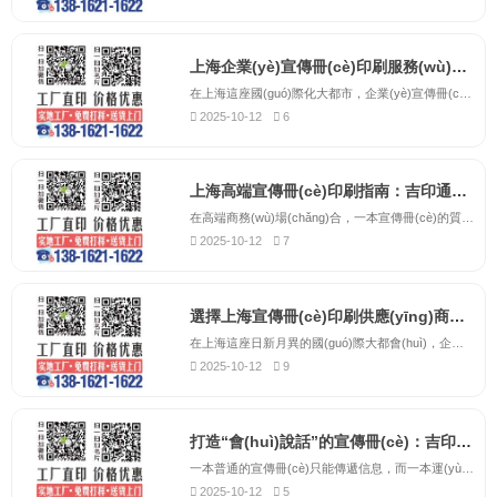
上海企業(yè)宣傳冊(cè)印刷服務(wù)商-吉印通，專業(yè)打造高端企業(yè)畫冊(cè)
在上海這座國(guó)際化大都市，企業(yè)宣傳冊(cè)作為品牌形象的重要載體，其印刷質(zhì)量直接影響著客戶對(duì)企業(yè)的第一印象。吉印通作為上海地區(qū)專業(yè)的宣傳冊(cè)印刷服務(wù)商，深耕印刷行業(yè)十五年，始終致力于為各類企業(yè)提供高品質(zhì)的宣傳冊(cè)印刷解決方案。我們擁有完整的印刷生產(chǎn)線，...
2025-10-12
6
上海高端宣傳冊(cè)印刷指南：吉印通以極致工藝詮釋品牌內(nèi)涵
在高端商務(wù)場(chǎng)合，一本宣傳冊(cè)的質(zhì)感，直接定義了客戶對(duì)您品牌的第一印象。它不應(yīng)是簡(jiǎn)單的圖文堆砌，而應(yīng)是融合了觸覺、視覺與心理感受的綜合藝術(shù)載體。吉印通，作為上海高端宣傳冊(cè)印刷領(lǐng)域的引領(lǐng)者，始終致力于將品牌的深厚內(nèi)涵，通過極致的印刷工藝具象化地呈...
2025-10-12
7
選擇上海宣傳冊(cè)印刷供應(yīng)商？吉印通專注企業(yè)形象塑造15年
在上海這座日新月異的國(guó)際大都會(huì)，企業(yè)宣傳冊(cè)不僅是信息的傳遞者，更是品牌實(shí)力的試金石。面對(duì)市場(chǎng)上琳瑯滿目的印刷供應(yīng)商，決策的關(guān)鍵在于找到一家既懂工藝又懂品牌的合作伙伴。吉印通，十五年來植根于上海，服務(wù)于此地成千上萬的企業(yè)，我們深諳滬上企業(yè)從外...
2025-10-12
9
打造“會(huì)說話”的宣傳冊(cè)：吉印通揭秘3大提升品牌價(jià)值的印刷工藝。
一本普通的宣傳冊(cè)只能傳遞信息，而一本運(yùn)用了高級(jí)工藝的宣傳冊(cè)，則能與讀者“對(duì)話”，提升品牌尊貴感。吉印通為您揭秘三大提升檔次的印刷工藝：燙金/燙銀工藝：瞬間點(diǎn)亮Logo和標(biāo)題，帶來奢華、奪目的視覺效果。擊凸/壓凹工藝：通過紙張表面的立體起伏，...
2025-10-12
5