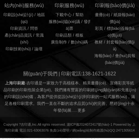
站內(nèi)服務(wù)
印刷服務(wù)
印刷報(bào)價(jià)
印刷設(shè)計(jì)
/
地區
下載中心 /
幫助
畫冊(cè)
/
紙袋報(bào)
(qū)
服務(wù)協(xié)議
/
發(f
價(jià)
印刷資訊
/
問答
ā)票
彩頁
/
標(biāo)簽報(bà
產(chǎn)品資訊
/
常識
印刷品類
/
模板
o)價(jià)
(shí)
廣告制作
/
數(shù)碼
教材
/
封套報(bào)價(ji
印刷技術(shù)
/
論壇
à)
海報(bào)
/
會(huì)員報
(bào)價(jià)
關(guān)于我們 | 印刷電話:138-1621-1622
上海印刷廠
-吉印通是一家致力于高檔樣本、精美畫冊(cè)、宣傳彩頁等紙
品印刷的印刷包裝企業(yè)。我們擁有豐富的印刷經(jīng)驗(yàn)和先進(jìn)
的印刷設(shè)備，為客戶提供從設(shè)計(jì)到印刷的一站式服務(wù)，滿
足各種印刷需求。我們一直在不斷的追求品質(zhì)的完善。歷經(jīng)十余
年發(fā)展.....
更多
Copyright ?吉印通,Inc.All rights reserved. 滬ICP備2024072417號(hào)-1 Powered by 上
海印刷廠 電話:021-63063076
免責(zé)聲明
/
網(wǎng)站制作維護(hù)QQ:2471305614