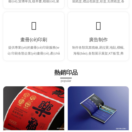
冊(cè),宣傳單頁,樣本書,相冊(cè),菜
裝紙盒,禮品包裝盒,彩盒,瓦楞紙盒,各
譜,名片,不干膠等印刷。
類卡紙彩盒等。
畫冊(cè)印刷
廣告制作
提供專業(yè)的畫冊(cè)印刷服務(w
制作各類寫真噴繪,易拉寶,地貼,橫幅,
ù):印刷各類企業(yè)畫冊(cè),產(chǎ
海報(bào),各類展示展架,KT板雪,弗
n)品畫冊(cè),說明書,宣傳冊(cè)等各
板等各類廣告制作
類畫冊(cè)印刷
熱銷印品
popular