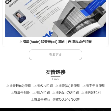
上海環(huán)保畫冊(cè)印刷｜吉印通綠色印刷
查看更多
友情鏈接
Links
上海畫冊(cè)印刷
上海名片印刷
上海臺(tái)歷印刷
上海不干膠印刷
上海廣告制作
上海UV印刷
上海數(shù)碼印刷
上海包裝印刷
上海廣告禮品
鏈接QQ:546790004