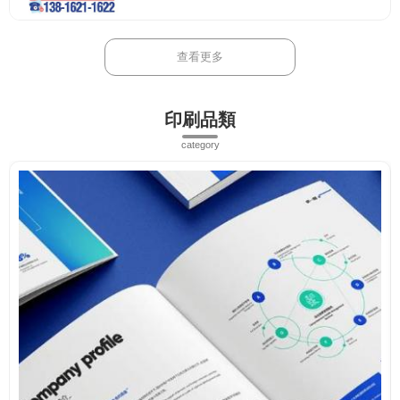
查看更多
印刷品類
category