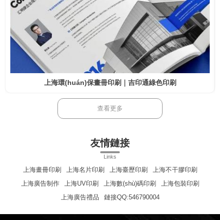
上海環(huán)保畫冊印刷｜吉印通綠色印刷
查看更多
友情鏈接
Links
上海畫冊印刷
上海名片印刷
上海臺歷印刷
上海不干膠印刷
上海廣告制作
上海UV印刷
上海數(shù)碼印刷
上海包裝印刷
上海廣告禮品
鏈接QQ:546790004