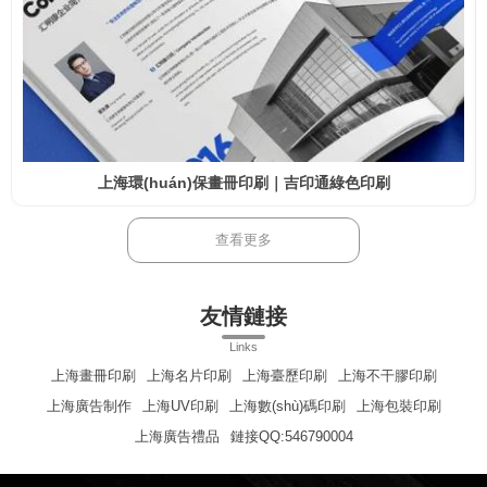
上海環(huán)保畫冊印刷｜吉印通綠色印刷
查看更多
友情鏈接
Links
上海畫冊印刷
上海名片印刷
上海臺歷印刷
上海不干膠印刷
上海廣告制作
上海UV印刷
上海數(shù)碼印刷
上海包裝印刷
上海廣告禮品
鏈接QQ:546790004