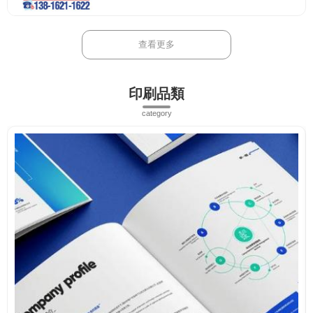
查看更多
印刷品類
category