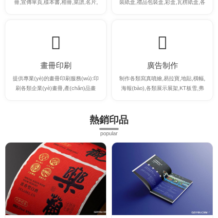
冊,宣傳單頁,樣本書,相冊,菜譜,名片,
裝紙盒,禮品包裝盒,彩盒,瓦楞紙盒,各
不干膠等印刷。
類卡紙彩盒等。
畫冊印刷
廣告制作
提供專業(yè)的畫冊印刷服務(wù):印
制作各類寫真噴繪,易拉寶,地貼,橫幅,
刷各類企業(yè)畫冊,產(chǎn)品畫
海報(bào),各類展示展架,KT板雪,弗
冊,說明書,宣傳冊等各類畫冊印刷
板等各類廣告制作
熱銷印品
popular