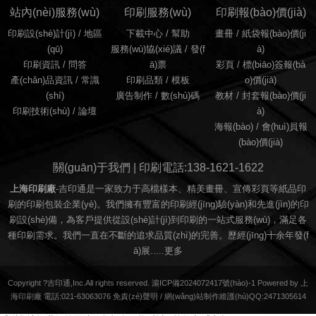
站內(nèi)服務(wù)
印刷服務(wù)
印刷報(bào)價(jià)
印刷設(shè)計(jì)
/
地區
下載中心 /
幫助
畫冊
/
紙袋報(bào)價(ji
(qū)
服務(wù)協(xié)議
/
發(f
à)
印刷資訊
/
問答
ā)票
彩頁
/
標(biāo)簽報(bà
產(chǎn)品資訊
/
常識
印刷品類
/
模板
o)價(jià)
(shí)
廣告制作
/
數(shù)碼
教材
/
封套報(bào)價(ji
印刷技術(shù)
/
論壇
à)
海報(bào)
/
會(huì)員報
(bào)價(jià)
關(guān)于我們 | 印刷電話:138-1621-1622
上海印刷廠
-吉印通是一家致力于高檔樣本、精美畫冊、宣傳彩頁等紙品印
刷的印刷包裝企業(yè)。我們擁有豐富的印刷經(jīng)驗(yàn)和先進(jìn)的印
刷設(shè)備，為客戶提供從設(shè)計(jì)到印刷的一站式服務(wù)，滿足各
種印刷需求。我們一直在不斷的追求品質(zhì)的完善。歷經(jīng)十余年發(f
ā)展.....
更多
Copyright ?吉印通,Inc.All rights reserved. 滬ICP備2024072417號(hào)-1 Powered by 上
海印刷廠 電話:021-63063076
免責(zé)聲明
/
網(wǎng)站制作維護(hù)QQ:2471305614