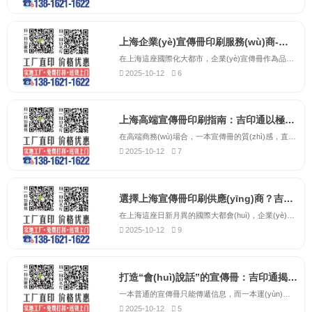
上海企業(yè)宣傳冊印刷服務(wù)商-吉印通，專業(yè)打造高端企業(yè)畫冊
在上海這座國際化大都市，企業(yè)宣傳冊作為品牌形象的重要載體，其印刷質(zhì)量直接影響著客戶對企業(yè)的第一印象。吉印通作為上海地區(qū)專業(yè)的宣傳冊印刷服務(wù)商，深耕印刷行業(yè)十五年，始終致力于為各類企業(yè)提供高品質(zhì)的宣傳冊印刷解決方案。我們擁有完整的印刷生產(chǎn)線，...
2025-10-12
6
上海高端宣傳冊印刷指南：吉印通以極致工藝詮釋品牌內(nèi)涵
在高端商務(wù)場合，一本宣傳冊的質(zhì)感，直接定義了客戶對您品牌的第一印象。它不應(yīng)是簡單的圖文堆砌，而應(yīng)是融合了觸覺、視覺與心理感受的綜合藝術(shù)載體。吉印通，作為上海高端宣傳冊印刷領(lǐng)域的引領(lǐng)者，始終致力于將品牌的深厚內(nèi)涵，通過極致的印刷工藝具象化地呈...
2025-10-12
7
選擇上海宣傳冊印刷供應(yīng)商？吉印通專注企業(yè)形象塑造15年
在上海這座日新月異的國際大都會(huì)，企業(yè)宣傳冊不僅是信息的傳遞者，更是品牌實(shí)力的試金石。面對市場上琳瑯滿目的印刷供應(yīng)商，決策的關(guān)鍵在于找到一家既懂工藝又懂品牌的合作伙伴。吉印通，十五年來植根于上海，服務(wù)于此地成千上萬的企業(yè)，我們深諳滬上企業(yè)從外...
2025-10-12
9
打造“會(huì)說話”的宣傳冊：吉印通揭秘3大提升品牌價(jià)值的印刷工藝。
一本普通的宣傳冊只能傳遞信息，而一本運(yùn)用了高級(jí)工藝的宣傳冊，則能與讀者“對話”，提升品牌尊貴感。吉印通為您揭秘三大提升檔次的印刷工藝：燙金/燙銀工藝：瞬間點(diǎn)亮Logo和標(biāo)題，帶來奢華、奪目的視覺效果。擊凸/壓凹工藝：通過紙張表面的立體起伏，...
2025-10-12
5