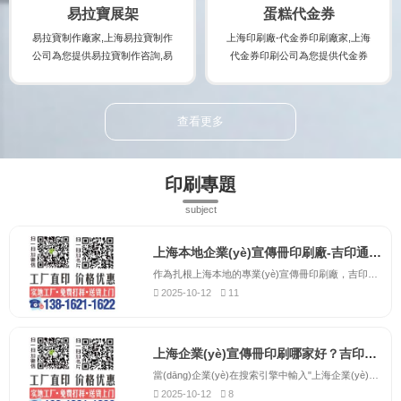
宣傳冊印刷時(shí)的注意事項(xià
(chǎn)品。
易拉寶展架
蛋糕代金券
ng),印刷出讓您滿意...
易拉寶制作廠家,上海易拉寶制作
上海印刷廠-代金券印刷廠家,上海
公司為您提供易拉寶制作咨詢,易
代金券印刷公司為您提供代金券
拉寶制作案例,易拉寶制作規(guī)
印刷咨詢,代金券印刷案例,代金券
格及易拉寶制作報(bào)價(jià),讓
印刷規(guī)格及代金券印刷報(bà
您實(shí)時(shí)了解易拉寶制作
o)價(jià),讓您實(shí)時(shí)了解
查看更多
廠家的最新規(guī)格及報(bào)價
代金券印刷廠家的最新規(guī)格
(jià),并提供易拉寶制作時(shí)的
及報(bào)價(jià),并提供代金券印
注意事項(xiàng),制作出讓您滿意
刷時(shí)的注意事項(xiàng),制作
印刷專題
的易拉寶制作產(chǎn)品。
出讓您滿意的代金券印刷產(chǎ
n)品。
subject
上海本地企業(yè)宣傳冊印刷廠-吉印通，提供上門取送服務(wù)
作為扎根上海本地的專業(yè)宣傳冊印刷廠，吉印通深刻理解上海企業(yè)的獨(dú)特需求。我們位于上海市中心城區(qū)，交通便利，可為全市各區(qū)的企業(yè)提供便捷高效的印刷服務(wù)。不同于外地印刷企業(yè)，我們能夠快速響應(yīng)客戶的緊急需求，提供更加靈活的服務(wù)方案。吉印通為上海本地企...
2025-10-12
11
上海企業(yè)宣傳冊印刷哪家好？吉印通以品質(zhì)贏得客戶信賴
當(dāng)企業(yè)在搜索引擎中輸入"上海企業(yè)宣傳冊印刷哪家好"時(shí)，吉印通總是能夠憑借卓越的品質(zhì)和優(yōu)質(zhì)的服務(wù)脫穎而出。作為上海地區(qū)備受推崇的宣傳冊印刷服務(wù)商，我們深知宣傳冊對企業(yè)品牌建設(shè)的重要性，因此始終將產(chǎn)品質(zhì)量視為企業(yè)生命線。吉印...
2025-10-12
8