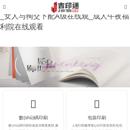
亚洲男人的天堂av_国产黄色网站生活片
_女人与狥交下配A级在线观_成人午夜福
利院在线观看
數(shù)碼印刷
包裝印刷
數(shù)碼印刷快速提供教案教材,畫
上海印刷廠專業(yè)印刷各類彩色包