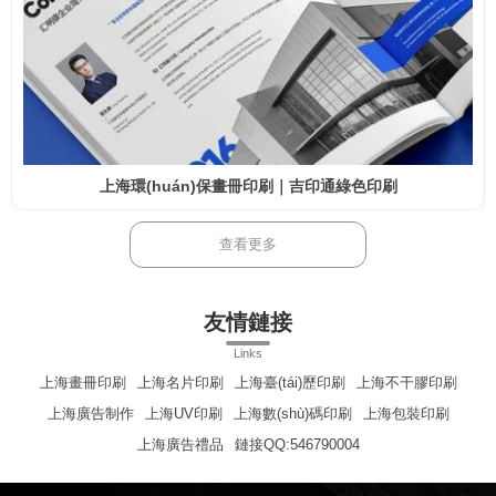
上海環(huán)保畫冊印刷｜吉印通綠色印刷
查看更多
友情鏈接
Links
上海畫冊印刷
上海名片印刷
上海臺(tái)歷印刷
上海不干膠印刷
上海廣告制作
上海UV印刷
上海數(shù)碼印刷
上海包裝印刷
上海廣告禮品
鏈接QQ:546790004